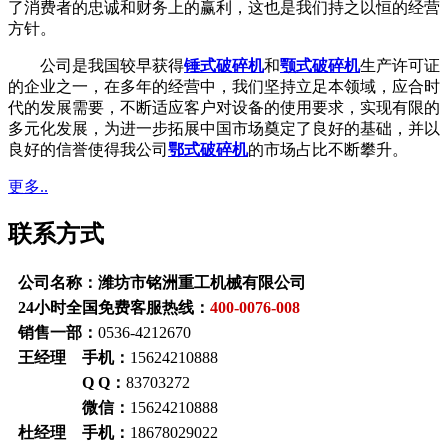
了消费者的忠诚和财务上的赢利，这也是我们持之以恒的经营
方针。
公司是我国较早获得
锤式破碎机
和
颚式破碎机
生产许可证
的企业之一，在多年的经营中，我们坚持立足本领域，应合时
代的发展需要，不断适应客户对设备的使用要求，实现有限的
多元化发展，为进一步拓展中国市场奠定了良好的基础，并以
良好的信誉使得我公司
鄂式破碎机
的市场占比不断攀升。
更多..
联系方式
公司名称：潍坊市铭洲重工机械有限公司
24小时全国免费客服热线：
400-0076-008
销售一部：
0536-4212670
王经理 手机：
15624210888
Q Q：
83703272
微信：
15624210888
杜经理 手机：
18678029022