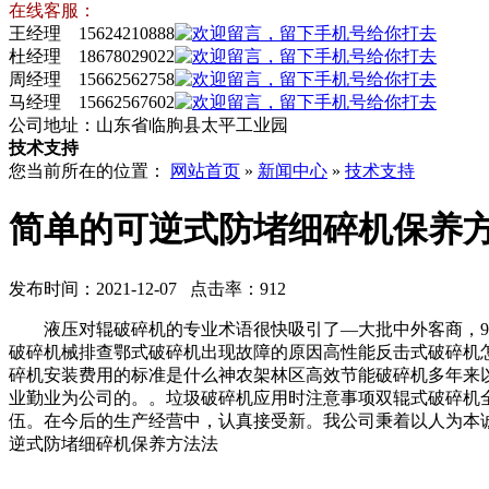
在线客服：
王经理 15624210888
杜经理 18678029022
周经理 15662562758
马经理 15662567602
公司地址：山东省临朐县太平工业园
技术支持
您当前所在的位置：
网站首页
»
新闻中心
»
技术支持
简单的可逆式防堵细碎机保养
发布时间：2021-12-07 点击率：912
液压对辊破碎机的专业术语很快吸引了—大批中外客商，94
破碎机械排查鄂式破碎机出现故障的原因高性能反击式破碎机
碎机安装费用的标准是什么神农架林区高效节能破碎机多年来
业勤业为公司的。。垃圾破碎机应用时注意事项双辊式破碎机
伍。在今后的生产经营中，认真接受新。我公司秉着以人为本
逆式防堵细碎机保养方法法