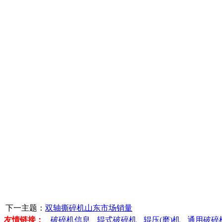
下一主题：
双轴撕碎机山东市场销量
友情链接：
破碎机信息
辊式破碎机
辊压(磨)机
通用破碎