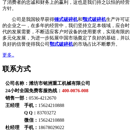
了消费者的忠诚和财务上的赢利，这也是我们持之以恒的经营
方针。
公司是我国较早获得
锤式破碎机
和
颚式破碎机
生产许可证
的企业之一，在多年的经营中，我们坚持立足本领域，应合时
代的发展需要，不断适应客户对设备的使用要求，实现有限的
多元化发展，为进一步拓展中国市场奠定了良好的基础，并以
良好的信誉使得我公司
鄂式破碎机
的市场占比不断攀升。
更多..
联系方式
公司名称：潍坊市铭洲重工机械有限公司
24小时全国免费客服热线：
400-0076-008
销售一部：
0536-4212670
王经理 手机：
15624210888
Q Q：
83703272
微信：
15624210888
杜经理 手机：
18678029022