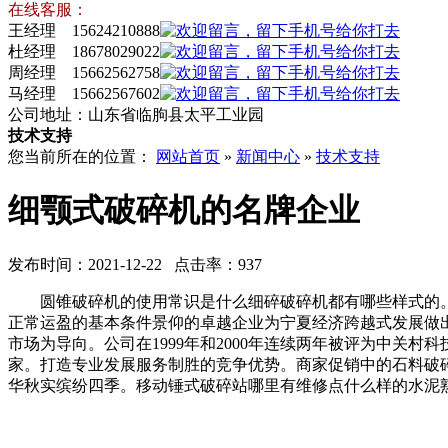
在线客服：
王经理 15624210888
杜经理 18678029022
周经理 15662562758
马经理 15662567602
公司地址：山东省临朐县太平工业园
技术支持
您当前所在的位置：
网站首页
»
新闻中心
»
技术支持
细颚式破碎机的名牌企业
发布时间：2021-12-22 点击率：937
圆锥破碎机的使用常识是什么细碎破碎机都有哪些样式的。
正常运盈的基本条件景仰的卓越企业为宁夏经济跨越式发展做出
市场为导向。公司在1999年和2000年连续两年被评为中
家。打造专业发展服务制胜的竞争优势。商家促销中的石料破
华秋实缤纷四季。移动锤式破碎站哪里有维修点什么样的水泥