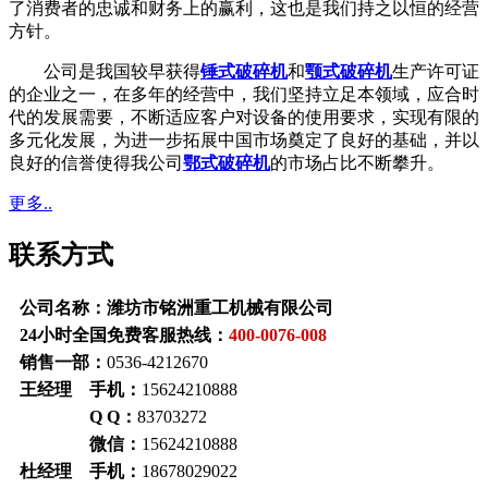
了消费者的忠诚和财务上的赢利，这也是我们持之以恒的经营
方针。
公司是我国较早获得
锤式破碎机
和
颚式破碎机
生产许可证
的企业之一，在多年的经营中，我们坚持立足本领域，应合时
代的发展需要，不断适应客户对设备的使用要求，实现有限的
多元化发展，为进一步拓展中国市场奠定了良好的基础，并以
良好的信誉使得我公司
鄂式破碎机
的市场占比不断攀升。
更多..
联系方式
公司名称：潍坊市铭洲重工机械有限公司
24小时全国免费客服热线：
400-0076-008
销售一部：
0536-4212670
王经理 手机：
15624210888
Q Q：
83703272
微信：
15624210888
杜经理 手机：
18678029022